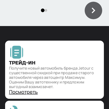
обслуживания моделей марки
усл
ТРЕЙД-ИН
Получите новый автомобиль бренда Jetour с
существенной скидкой при продаже старого
автомобиля через автоцентр Максимум.
Оценим Вашу автотехнику и предложим
выгодный взаимозачет.
Посмотреть