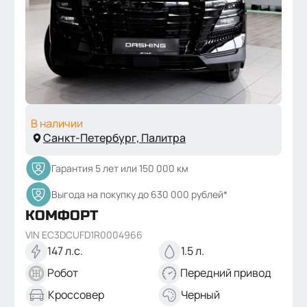
В наличии
Санкт-Петербург,
Палитра
Гарантия 5 лет или 150 000 км
Выгода на покупку до 630 000 рублей*
КОМФОРТ
VIN
EC3DCUFD1R0004966
147
л.с.
1.5
л.
Робот
Передний
привод
Кроссовер
Черный