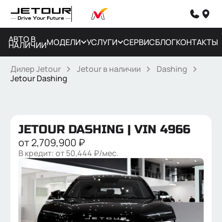
АВТО В
МОДЕЛИ
УСЛУГИ
СЕРВИС
БЛОГ
КОНТАКТЫ
НАЛИЧИИ
Дилер Jetour
Jetour в наличии
Dashing
Jetour Dashing
JETOUR DASHING
| VIN 4966
от
2,709,900
₽
В кредит: от
50,444
₽/мес.