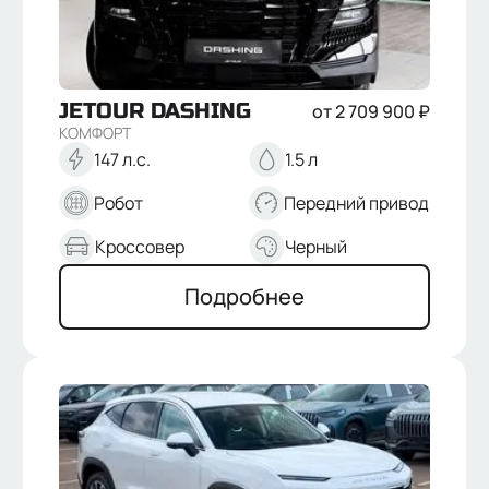
JETOUR
DASHING
от
2 709 900
₽
КОМФОРТ
147 л.с.
1.5 л
Робот
Передний привод
Кроссовер
Черный
Подробнее