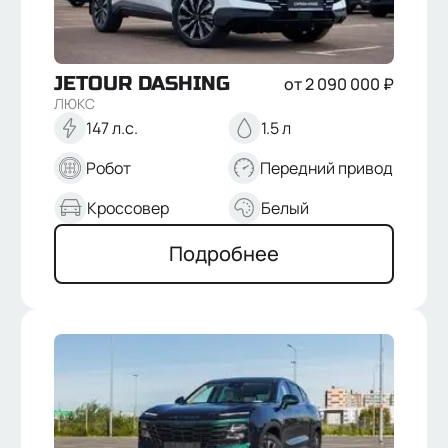
JETOUR
DASHING
от
2 090 000
₽
ЛЮКС
147 л.с.
1.5 л
Робот
Передний привод
Кроссовер
Белый
Отправить
Подробнее
Нажимая кнопку “Отправить”, я соглашаюсь на
обработку
персональных данных