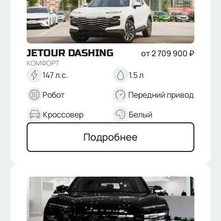
JETOUR
DASHING
от
2 709 900
₽
КОМФОРТ
147 л.с.
1.5 л
Робот
Передний привод
Кроссовер
Белый
Подробнее