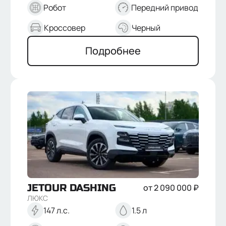
Робот
Передний привод
Кроссовер
Черный
Подробнее
JETOUR
DASHING
от
2 090 000
₽
ЛЮКС
147 л.с.
1.5 л