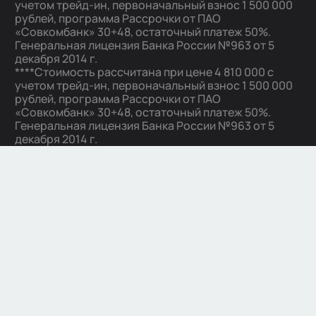
учетом трейд-ин, первоначальный взнос 1 500 000
рублей, программа Рассрочки от ПАО
«Совкомбанк» 30+48, остаточный платеж 50%.
Генеральная лицензия Банка России №963 от 5
декабря 2014 г.
****Стоимость рассчитана при цене 4 810 000 с
учетом трейд-ин, первоначальный взнос 1 500 000
рублей, программа Рассрочки от ПАО
«Совкомбанк» 30+48, остаточный платеж 50%.
Генеральная лицензия Банка России №963 от 5
декабря 2014 г.