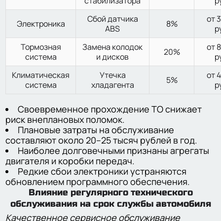
стабилизатора
р
Сбой датчика
от 
Электроника
8%
ABS
р
Тормозная
Замена колодок
от 
20%
система
и дисков
р
Климатическая
Утечка
от 
5%
система
хладагента
р
Своевременное прохождение ТО снижает
риск внеплановых поломок.
Плановые затраты на обслуживание
составляют около 20–25 тысяч рублей в год.
Наиболее долговечными признаны агрегаты
двигателя и коробки передач.
Редкие сбои электроники устраняются
обновлением программного обеспечения.
Влияние регулярного технического
обслуживания на срок службы автомобиля
Качественное сервисное обслуживание