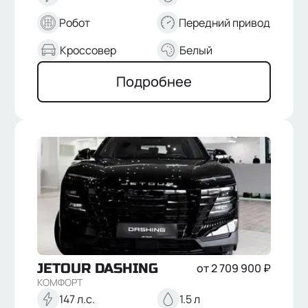
Робот
Передний привод
Кроссовер
Белый
Подробнее
JETOUR
DASHING
от
2 709 900
₽
КОМФОРТ
Отправить
147 л.с.
1.5 л