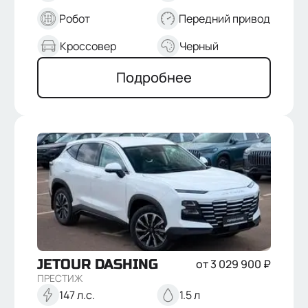
Нажимая кнопку “Отправить”, я соглашаюсь на
Робот
Передний привод
обработку
персональных данных
Кроссовер
Черный
Подробнее
JETOUR
DASHING
от
3 029 900
₽
ПРЕСТИЖ
147 л.с.
1.5 л