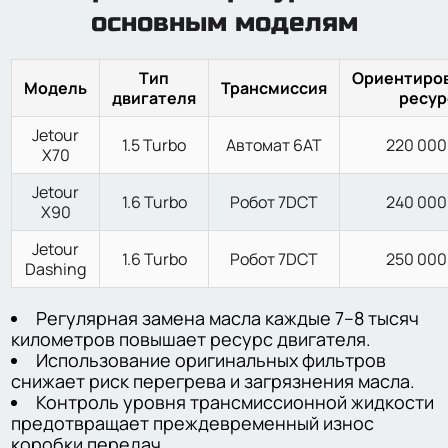
основным моделям
Тип
Ориентиро
Модель
Трансмиссия
двигателя
ресур
Jetour
1.5 Turbo
Автомат 6АТ
220 000
X70
Jetour
1.6 Turbo
Робот 7DCT
240 000
X90
Jetour
1.6 Turbo
Робот 7DCT
250 000
Dashing
Регулярная замена масла каждые 7–8 тысяч
километров повышает ресурс двигателя.
Использование оригинальных фильтров
снижает риск перегрева и загрязнения масла.
Контроль уровня трансмиссионной жидкости
предотвращает преждевременный износ
коробки передач.