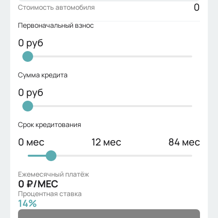
✅ Покупка у официального дилера 
0
Стоимость автомобиля
«МАКСИМУМ»
Первоначальный взнос
✅ Любой удобный формат сделки: 
наличные, кредит от 0,01%
0
руб
🎁 Приятные подарки при покупке ❗️ 
Позвоните нам сейчас — 
дополнительные выгоды доступны 
Сумма кредита
только при обращении ❗️ Дилерский 
0
руб
центр Jetour Максимум
📍 Транспортная территория, д. 6
Срок кредитования
0
мес
12
мес
84
мес
Ежемесячный платёж
0
₽/МЕС
Процентная ставка
14
%