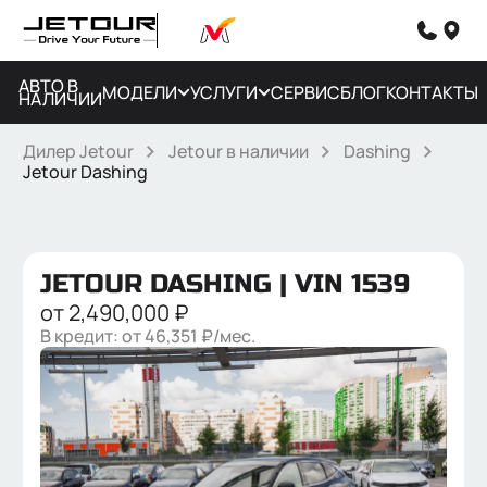
АВТО В
МОДЕЛИ
УСЛУГИ
СЕРВИС
БЛОГ
КОНТАКТЫ
НАЛИЧИИ
Дилер Jetour
Jetour в наличии
Dashing
Jetour Dashing
JETOUR DASHING
| VIN 1539
от
2,490,000
₽
В кредит: от
46,351
₽/мес.