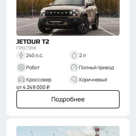
147
194
240
245
ЦВЕТ
Белый
JETOUR
T2
Черный
ПРЕСТИЖ
Зеленый
240 л.с.
2 л
Коричневый
Синий
Робот
Полный привод
Серый
Кроссовер
Коричневый
от
4 249 000
₽
Подробнее