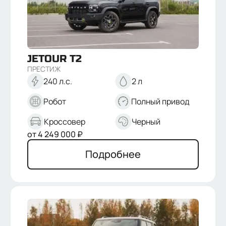
МОДЕЛЬ
Dashing
T2
X70 Plus
T1
JETOUR
T2
КОМПЛЕКТАЦИИ
ПРЕСТИЖ
Комфорт
240 л.с.
2 л
Престиж
Люкс
Робот
Полный привод
Премиум
КОРОБКА ПЕРЕДАЧ
Кроссовер
Черный
Робот
от
4 249 000
₽
Автомат
ПРИВОД
Подробнее
Передний
Полный
ОБЪЕМ ДВИГАТЕЛЯ
1.5
1.6
2
МОЩНОСТЬ ДВИГАТЕЛЯ