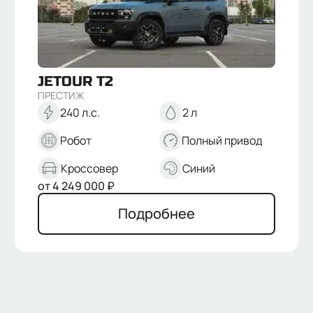
МОДЕЛЬ
Dashing
T2
X70 Plus
T1
JETOUR
T2
КОМПЛЕКТАЦИИ
ПРЕСТИЖ
Комфорт
240 л.с.
2 л
Престиж
Люкс
Робот
Полный привод
Премиум
КОРОБКА ПЕРЕДАЧ
Кроссовер
Синий
Робот
от
4 249 000
₽
Автомат
ПРИВОД
Подробнее
Передний
Полный
ОБЪЕМ ДВИГАТЕЛЯ
1.5
1.6
2
МОЩНОСТЬ ДВИГАТЕЛЯ