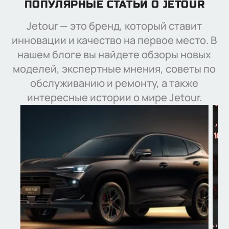
ПОПУЛЯРНЫЕ СТАТЬИ О JETOUR
147
194
Jetour — это бренд, который ставит
240
инновации и качество на первое место. В
245
нашем блоге вы найдете обзоры новых
ЦВЕТ
Белый
моделей, экспертные мнения, советы по
Черный
обслуживанию и ремонту, а также
Зеленый
Коричневый
интересные истории о мире Jetour.
Синий
Серый