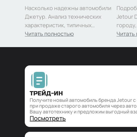
Насколько надежны автомобили
Подроб
Джетур. Анализ технических
Jetour 
характеристик, типичных
городу
неисправностей, опыта
Читать полностью
циклу, 
Читать
владельцев и особенностей
владель
обслуживания моделей марки
вожден
эксплу
ТРЕЙД-ИН
Получите новый автомобиль бренда Jetour с
при продаже старого автомобиля через авт
Вашу автотехнику и предложим выгодный вз
Посмотреть