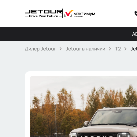
А
Дилер Jetour
Jetour в наличии
T2
Je