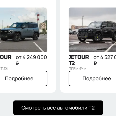
от
4 249 000
от
4 527
TOUR
JETOUR
₽
₽
T2
СТИЖ
ПРЕМИУМ
Отправить
Подробнее
Подробнее
Нажимая кнопку “Отправить”, я соглашаюсь на
обработку
персональных данных
Смотреть все автомобили
T2