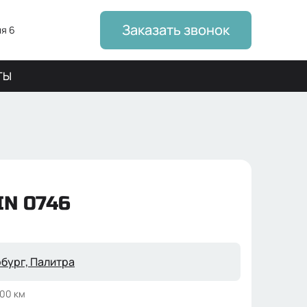
Заказать звонок
я 6
ТЫ
IN 0746
бург,
Палитра
000 км