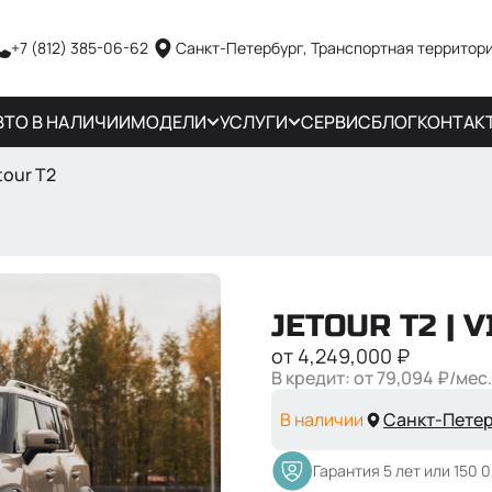
+7 (812) 385-06-62
Санкт-Петербург, Транспортная территори
ВТО В НАЛИЧИИ
МОДЕЛИ
УСЛУГИ
СЕРВИС
БЛОГ
КОНТАК
tour T2
JETOUR T2
| V
от
4,249,000
₽
В кредит: от
79,094
₽/мес.
В наличии
Санкт-Петер
Гарантия 5 лет или 150 