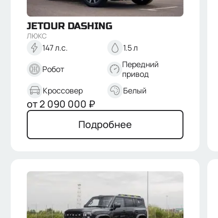
JETOUR
DASHING
ЛЮКС
147 л.с.
1.5 л
Передний
Робот
привод
Кроссовер
Белый
от
2 090 000
₽
Подробнее