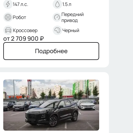
147 л.с.
1.5 л
Передний
Робот
привод
Кроссовер
Черный
от
2 709 900
₽
Подробнее