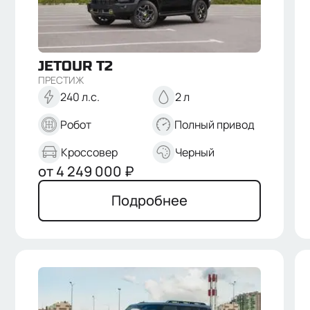
Отправить
JETOUR
T2
Нажимая кнопку “Отправить”, я соглашаюсь на
обработку
персональных данных
ПРЕСТИЖ
240 л.с.
2 л
Робот
Полный привод
Кроссовер
Черный
от
4 249 000
₽
Подробнее