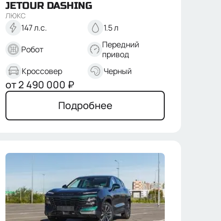
JETOUR
DASHING
ЛЮКС
147 л.с.
1.5 л
Передний
Робот
привод
Кроссовер
Черный
от
2 490 000
₽
Подробнее