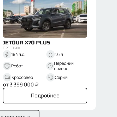
JETOUR
X70 PLUS
ПРЕСТИЖ
194 л.с.
1.6 л
Передний
Робот
привод
Кроссовер
Серый
от
3 399 000
₽
Подробнее