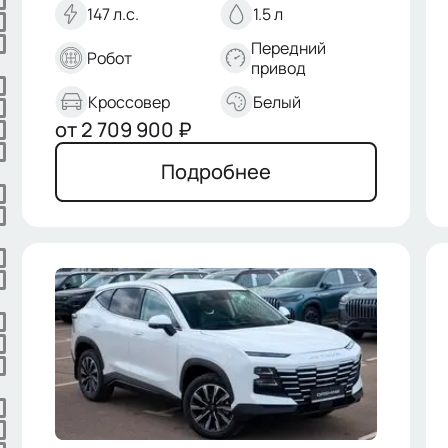
147 л.с.
1.5 л
Передний
Робот
привод
Кроссовер
Белый
от
2 709 900
₽
Подробнее