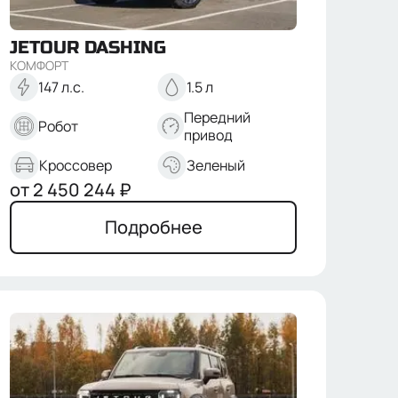
JETOUR
DASHING
КОМФОРТ
147 л.с.
1.5 л
Передний
Робот
привод
Кроссовер
Зеленый
от
2 450 244
₽
Подробнее