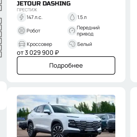
JETOUR
DASHING
ПРЕСТИЖ
147 л.с.
1.5 л
Передний
Робот
привод
Кроссовер
Белый
от
3 029 900
₽
Подробнее