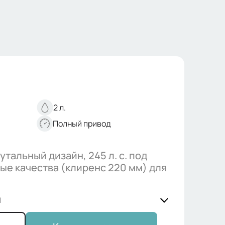
2
л.
Полный
привод
утальный дизайн, 245 л. с. под 
е качества (клиренс 220 мм) для 
и