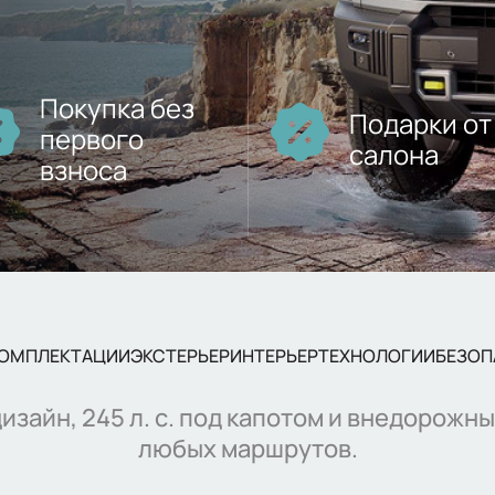
Покупка без
Подарки от
первого
салона
взноса
КОМПЛЕКТАЦИИ
ЭКСТЕРЬЕР
ИНТЕРЬЕР
ТЕХНОЛОГИИ
БЕЗОП
изайн, 245 л. с. под капотом и внедорожн
любых маршрутов.