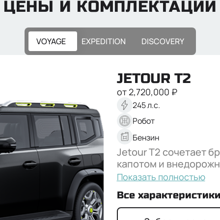
ЦЕНЫ И КОМПЛЕКТАЦИИ
VOYAGE
EXPEDITION
DISCOVERY
JETOUR T2
от
2,720,000
₽
245
л.с.
Робот
Бензин
Jetour T2 сочетает бр
капотом и внедорожны
любых маршрутов.
Показать полностью
Все характеристик
Комфорт
19" диски