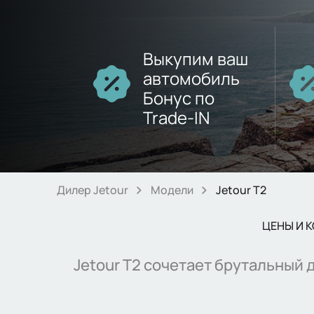
Выкупим ваш
автомобиль
Бонус по
Trade-IN
Дилер Jetour
Модели
Jetour T2
ЦЕНЫ И 
Jetour T2 сочетает брутальный д