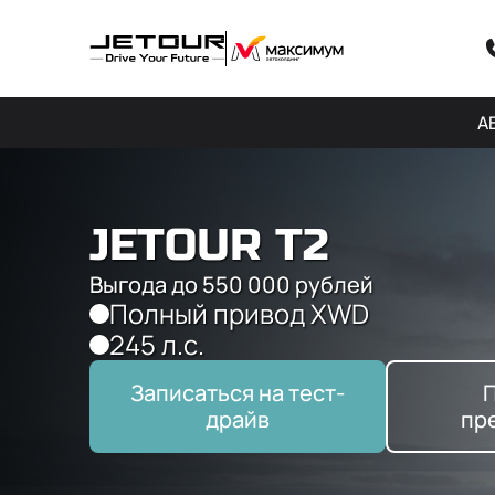
А
JETOUR T2
Выгода до 550 000 рублей
Полный привод XWD
245 л.с.
Записаться на тест-
драйв
пр