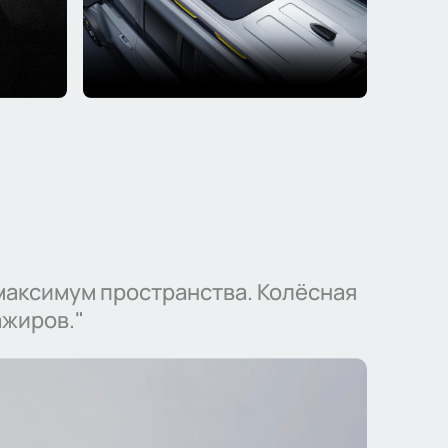
максимум пространства. Колёсная
ажиров."