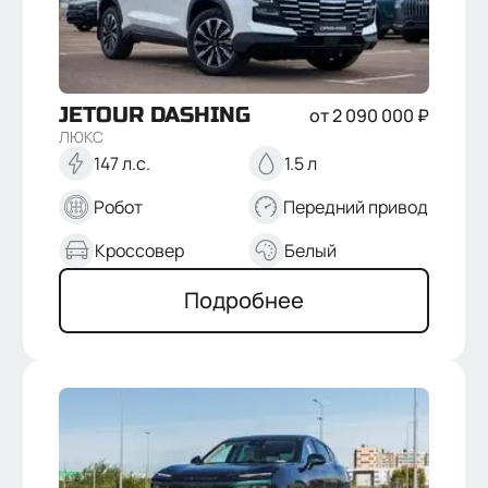
JETOUR
DASHING
от
2 090 000
₽
ЛЮКС
147 л.с.
1.5 л
Робот
Передний привод
Кроссовер
Белый
Подробнее