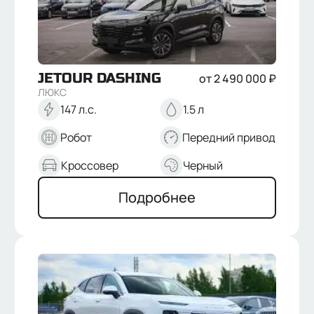
JETOUR
DASHING
от
2 490 000
₽
ЛЮКС
147 л.с.
1.5 л
Робот
Передний привод
Кроссовер
Черный
Подробнее
Отправить
Нажимая кнопку “Отправить”, я соглашаюсь на
обработку
персональных данных