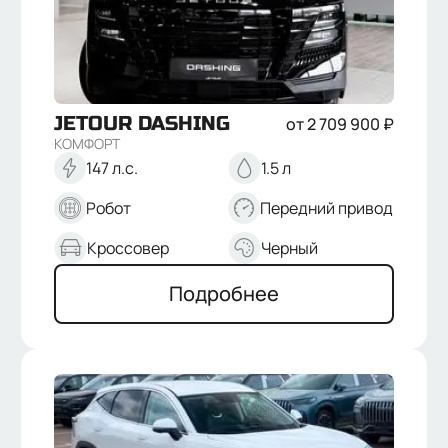
JETOUR
DASHING
от
2 709 900
₽
КОМФОРТ
147 л.с.
1.5 л
Робот
Передний привод
Кроссовер
Черный
Подробнее