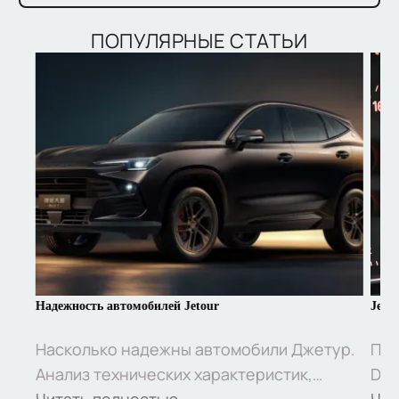
ПОПУЛЯРНЫЕ СТАТЬИ
Надежность автомобилей Jetour
Jeto
Насколько надежны автомобили Джетур.
Под
Анализ технических характеристик,
Das