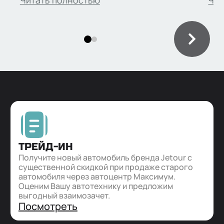
типичных неисправностей, опыта
Читать полностью
сме
Чит
владельцев и особенностей
вла
обслуживания моделей марки
усл
ТРЕЙД-ИН
Получите новый автомобиль бренда Jetour с
существенной скидкой при продаже старого
автомобиля через автоцентр Максимум.
Оценим Вашу автотехнику и предложим
выгодный взаимозачет.
Посмотреть