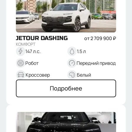
JETOUR
DASHING
от
2 709 900
₽
КОМФОРТ
147 л.с.
1.5 л
Робот
Передний привод
Кроссовер
Белый
Подробнее