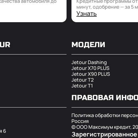
качества автомобиля до
Кредитные программы от 1
минут, одобрение — за 5 
Узнать
OUR
МОДЕЛИ
Jetour Dashing
Jetour X70 PLUS
Jetour X90 PLUS
Jetour T2
Jetour T1
ПРАВОВАЯ ИНФ
Политика обработки персо
Россия
© ООО Максимум кредит,
2
я 6
Зарегистрированное