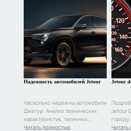
Надежность автомобилей Jetour
Jetour d
Насколько надежны автомобили
Подроб
Джетур. Анализ технических
Jetour 
характеристик, типичных
городу
неисправностей, опыта
Читать полностью
циклу, 
Читать