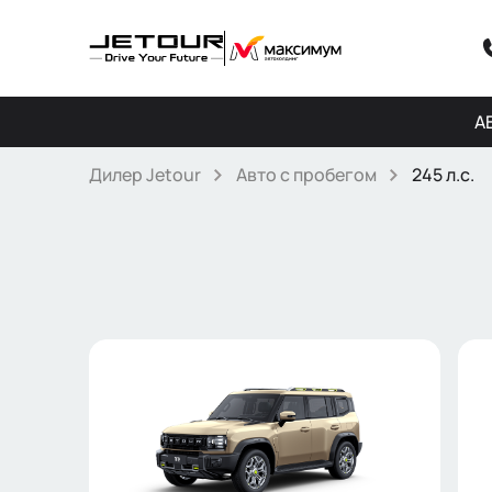
А
Дилер Jetour
Авто с пробегом
245 л.с.