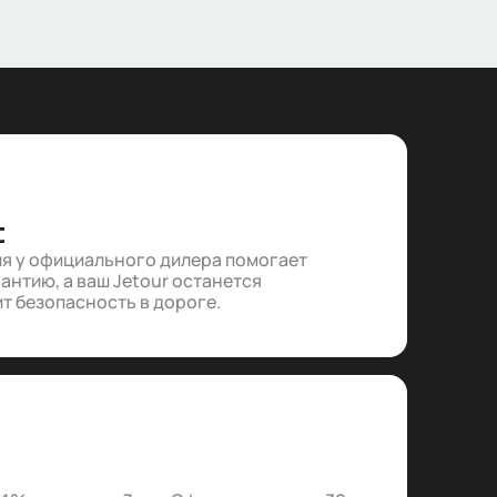
С
я у официального дилера помогает
антию, а ваш Jetour останется
т безопасность в дороге.