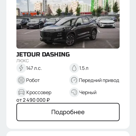
JETOUR
DASHING
ЛЮКС
147 л.с.
1.5 л
Робот
Передний привод
Кроссовер
Черный
от
2 490 000
₽
Подробнее