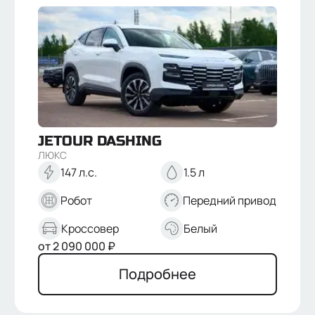
JETOUR
DASHING
ЛЮКС
147 л.с.
1.5 л
Робот
Передний привод
Кроссовер
Белый
от
2 090 000
₽
Подробнее