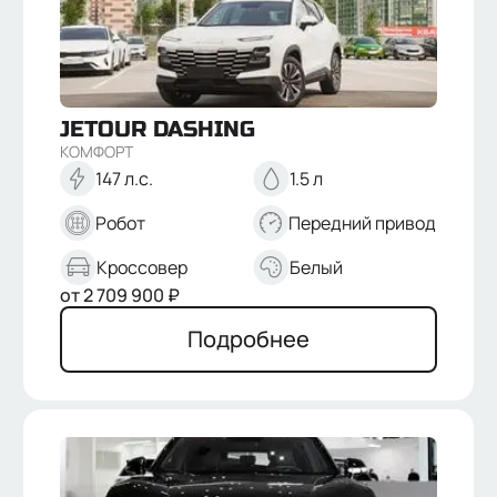
МОДЕЛЬ
Dashing
T2
X70 Plus
T1
JETOUR
DASHING
КОМПЛЕКТАЦИИ
КОМФОРТ
Комфорт
147 л.с.
1.5 л
Престиж
Люкс
Робот
Передний привод
Премиум
КОРОБКА ПЕРЕДАЧ
Кроссовер
Белый
Робот
от
2 709 900
₽
Автомат
ПРИВОД
Подробнее
Передний
Полный
ОБЪЕМ ДВИГАТЕЛЯ
1.5
1.6
2
МОЩНОСТЬ ДВИГАТЕЛЯ