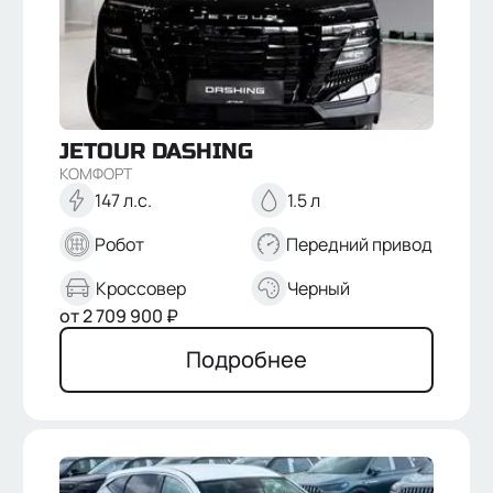
147
194
240
245
ЦВЕТ
Белый
JETOUR
DASHING
Черный
КОМФОРТ
Зеленый
147 л.с.
1.5 л
Коричневый
Синий
Робот
Передний привод
Серый
Кроссовер
Черный
от
2 709 900
₽
Подробнее