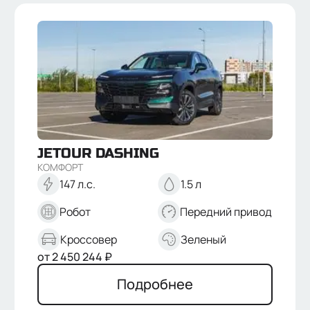
JETOUR
DASHING
КОМФОРТ
147 л.с.
1.5 л
Робот
Передний привод
Кроссовер
Зеленый
от
2 450 244
₽
Подробнее
Отправить