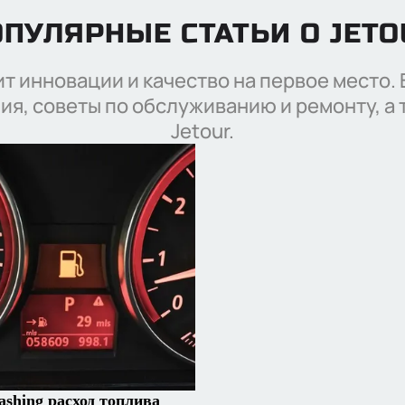
ПУЛЯРНЫЕ СТАТЬИ О JET
вит инновации и качество на первое место.
Отправить
ия, советы по обслуживанию и ремонту, а 
Нажимая кнопку “Отправить”, я соглашаюсь на
Jetour.
обработку
персональных данных
ashing расход топлива