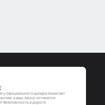
С
я у официального дилера помогает
антию, а ваш Jetour останется
т безопасность в дороге.