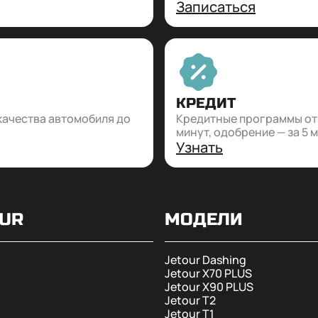
Записаться
КРЕДИТ
качества автомобиля до
Кредитные программы от 1
минут, одобрение — за 5 
Узнать
OUR
МОДЕЛИ
Jetour Dashing
Jetour X70 PLUS
Jetour X90 PLUS
Jetour T2
Jetour T1