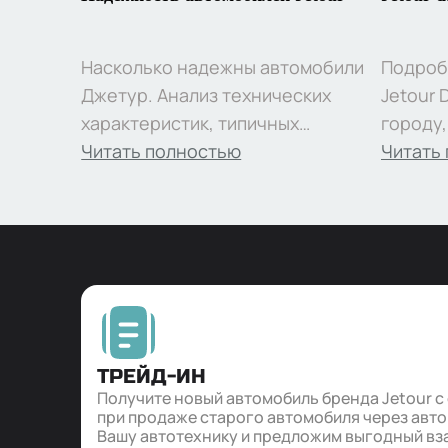
Насколько надежны автомобили
Подроб
Джетур. Анализ технических
Jetour 
характеристик, типичных
городу
неисправностей, опыта
Читать полностью
циклу, 
Читать
владельцев и особенностей
владель
обслуживания моделей марки
вожден
эксплу
ТРЕЙД-ИН
Получите новый автомобиль бренда Jetour с
при продаже старого автомобиля через авт
Вашу автотехнику и предложим выгодный вз