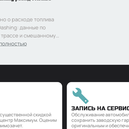
но о расходе топлива
Dashing: данные по
, трассе и смешанному
реальные показатели
 полностью
цев, влияние стиля
ия и условий
атации
ЗАПИСЬ НА СЕРВИ
 существенной скидкой
Обслуживание автомобил
оцентр Максимум. Оценим
сохранить заводскую гар
аимозачет.
оригинальным и обеспечи